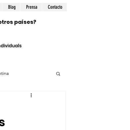
Blog
Prensa
Contacto
otros países?
dividuals
tina
ional
Prepping
s