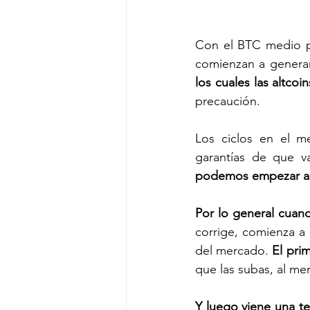
Con el BTC medio pl
comienzan a generars
los cuales las altco
precaución. 
Los ciclos en el m
garantías de que v
podemos empezar a o
Por lo general cuan
corrige, comienza a 
del mercado. 
El prim
que las subas, al m
Y luego viene una ter