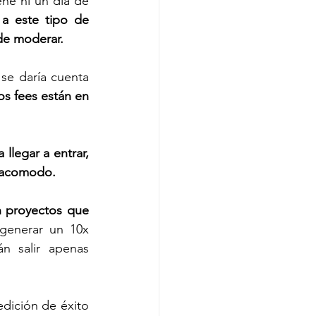
ne ni un día de 
a este tipo de 
de moderar. 
se daría cuenta 
os fees están en 
llegar a entrar, 
e acomodo. 
 proyectos que 
generar un 10x 
n salir apenas 
dición de éxito 