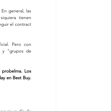
. En general, las 
iquiera tienen 
uir el contract 
cial. Pero con 
" y "grupos de 
 probelma. Los 
primeros minutos de un public token sale en Uniswap son tipo un Black Friday en Best Buy. 