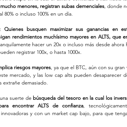
s mucho menores, registran subas demenciales
, donde no
l 80% o incluso 100% en un día. 
: 
Quienes busquen maximizar sus ganancias en este
igan rendimientos muchísimo mayores en ALTS, que e
nquilamente hacer un 20x o incluso más desde ahora has
pueden registrar 100x, o hasta 1000x. 
mplica riesgos mayores
, ya que el BTC, aún con su gran vo
este mercado, y las low cap alts pueden desaparecer de
as extrañe demasiado. 
una suerte de
 búsqueda del tesoro en la cual los inver
para encontrar ALTS de confianza
, tecnológicament
 innovadoras y con un market cap bajo, para que teng