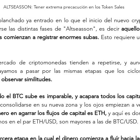
ALTSEASSON: Tener extrema precacución en los Token Sales
anchado ya entrado en lo que el inicio del nuevo crypt
e las distintas fases de "Altseasson", es decir 
aquell
ins comienzan a registrar enormes subas.
 Esto requiere u
ercado de criptomonedas tienden a repetirse, y aun
ayamos a pasar por las mismas etapas que los ciclos
bservar similitudes. 
do el BTC sube es imparable, y acapara todos los capit
consolidarse en su nueva zona y los ojos empiezan a ver
ero en agarrar los flujos de capital es ETH,
 y aquí es do
enos en el par ETH/USD, son mayores a las de BTC/USD. 
cera etapa en la cual el dinero comienza a fluír hacia las 