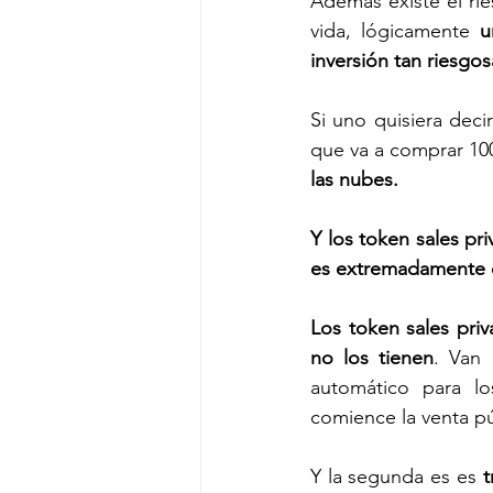
Además existe el ri
vida, lógicamente 
u
inversión tan riesgo
Si uno quisiera deci
que va a comprar 100
las nubes. 
Y los token sales pri
es extremadamente e
Los token sales pri
no los tienen
. Van 
automático para lo
comience la venta pú
Y la segunda es es 
t