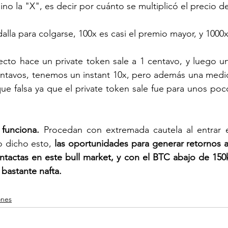
ino la "X", es decir por cuánto se multiplicó el precio del
alla para colgarse, 100x es casi el premio mayor, y 1000x 
cto hace un private token sale a 1 centavo, y luego un
tavos, tenemos un instant 10x, pero además una medida
ue falsa ya que el private token sale fue para unos poco
funciona.
 Procedan con extremada cautela al entrar e
 dicho esto, 
las oportunidades para generar retornos 
intactas en este bull market, y con el BTC abajo de 150k 
bastante nafta. 
ones