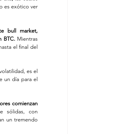
 es exótico ver 
 bull market, 
n BTC. 
Mientras 
ta el final del 
latilidad, es el 
 un día para el 
sores comienzan 
e sólidas, con 
an un tremendo 