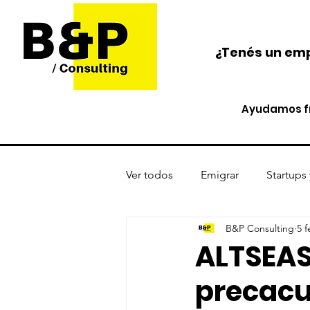
¿Tenés un emp
Ayudamos fr
Ver todos
Emigrar
Startups
B&P Consulting
5 
Protección de activos
Cri
ALTSEAS
precacu
Opinión