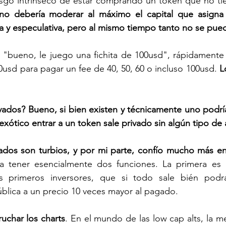
esgo intrínseco de estar comprando un token que no tie
no debería moderar al máximo el capital que asigna 
sa y especulativa, pero al mismo tiempo tanto no se pue
r "bueno, le juego una fichita de 100usd", rápidamente 
usd para pagar un fee de 40, 50, 60 o incluso 100usd.
 L
vados? Bueno, si bien existen y técnicamente uno podría 
xótico entrar a un token sale privado sin algún tipo d
vados son turbios, y por mi parte, confío mucho más en
a tener esencialmente dos funciones. La primera es 
s primeros inversores, que si todo sale bién podrá
blica a un precio 10 veces mayor al pagado. 
ruchar los charts
. En el mundo de las low cap alts, la me