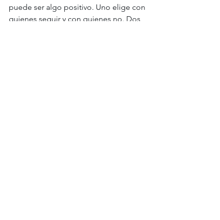
puede ser algo positivo. Uno elige con 
quienes seguir y con quienes no. Dos 
años ofrecen un periodo de ajuste 
emocional y práctico, tras el cual 
podemos tomar la decisión de decir 
adiós a nuestro antiguo número con la 
seguridad de que hemos hecho lo 
necesario para mantener las 
conexiones verdaderamente 
importantes. 
En conclusión, la decisión de largar el 
celular de la vida anterior es muy 
personal, y yo todavía a pesar de haber 
emigrado hace añares, me sigo 
tomando tiempo para debatirla 
internamente.
Si querés aprender más sobre estos 