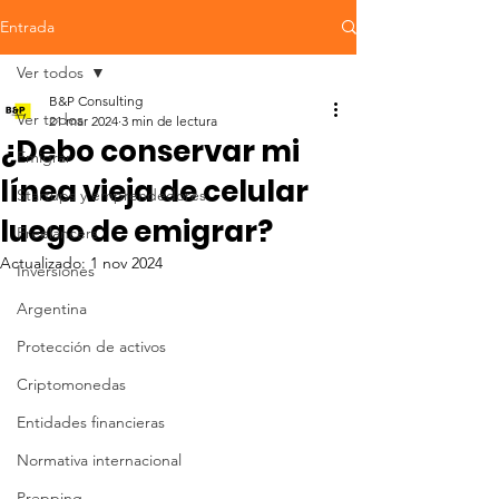
Entrada
Ver todos
B&P Consulting
Ver todos
21 mar 2024
3 min de lectura
¿Debo conservar mi
Emigrar
línea vieja de celular
Startups y emprendedores
luego de emigrar?
Freelancers
Actualizado:
1 nov 2024
Inversiones
Argentina
Protección de activos
Criptomonedas
Entidades financieras
Normativa internacional
Prepping