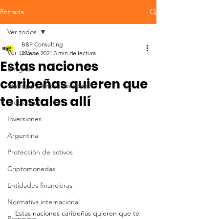
Entrada
Ver todos
B&P Consulting
Ver todos
22 ene 2021
3 min de lectura
Estas naciones
Emigrar
caribeñas quieren que
Startups y emprendedores
te instales allí
Freelancers
Inversiones
Argentina
Protección de activos
Criptomonedas
Entidades financieras
Normativa internacional
Estas naciones caribeñas quieren que te 
Prepping