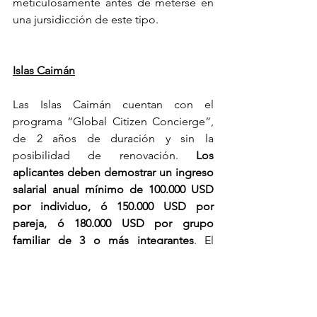
meticulosamente antes de meterse en 
una jursidicción de este tipo. 
Islas Caimán
Las Islas Caimán cuentan con el 
programa “Global Citizen Concierge”, 
de 2 años de duración y sin la 
posibilidad de renovación.
 Los 
aplicantes deben demostrar un ingreso 
salarial anual mínimo de 100.000 USD 
por individuo, ó 150.000 USD por 
pareja, ó 180.000 USD por grupo 
familiar de 3 o más integrantes
. El 
seguro médico es mandatorio. Los 
costos del programa son los siguientes: 
Para el grupo de 1 o 2 personas el valor 
es de 1469 USD anual, y por cada 