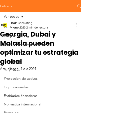
Entrada
Ver todos
B&P Consulting
Ver todos
4 ene 2023
2 min de lectura
Georgia, Dubai y
Emigrar
Malasia pueden
Startups y emprendedores
optimizar tu estrategia
Freelancers
global
Inversiones
Actualizado:
4 dic 2024
Argentina
Protección de activos
Criptomonedas
Entidades financieras
Normativa internacional
Prepping