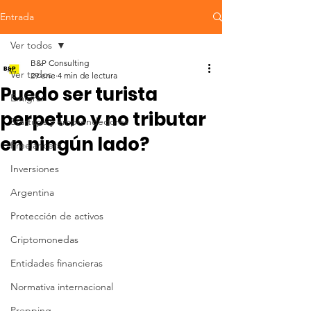
Entrada
Ver todos
B&P Consulting
Ver todos
29 ene
4 min de lectura
Puedo ser turista
Emigrar
perpetuo y no tributar
Startups y emprendedores
en ningún lado?
Freelancers
Inversiones
Argentina
Protección de activos
Criptomonedas
Entidades financieras
Normativa internacional
Prepping