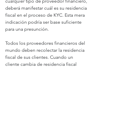
cualquier tipo de proveedor financiero, 
deberá manifestar cuál es su residencia 
fiscal en el proceso de KYC. Esta mera 
indicación podría ser base suficiente 
para una presunción. 
Todos los proveedores financieros del 
mundo deben recolectar la residencia 
fiscal de sus clientes. Cuando un 
cliente cambia de residencia fiscal 
debe informarlo al proveedor. Y “no 
tengo”, no será una opción válida para 
abrir o mantener cuentas con ellos. 
Como podemos ver las puertas para 
lograr este objetivo de turistear sin 
pagar impuestos están cada vez más 
cerradas. 