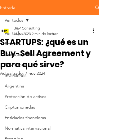
Entrada
Ver todos
B&P Consulting
Ver todos
11 jul 2023
2 min de lectura
STARTUPS: ¿qué es un
Emigrar
Buy-Sell Agreement y
Startups y emprendedores
para qué sirve?
Freelancers
Actualizado:
7 nov 2024
Inversiones
Argentina
Protección de activos
Criptomonedas
Entidades financieras
Normativa internacional
Prepping