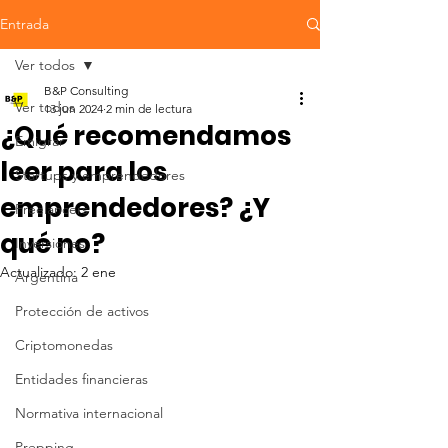
Entrada
Ver todos
B&P Consulting
Ver todos
13 jun 2024
2 min de lectura
¿Qué recomendamos
Emigrar
leer para los
Startups y emprendedores
emprendedores? ¿Y
Freelancers
qué no?
Inversiones
Actualizado:
2 ene
Argentina
Protección de activos
Criptomonedas
Entidades financieras
Normativa internacional
Prepping