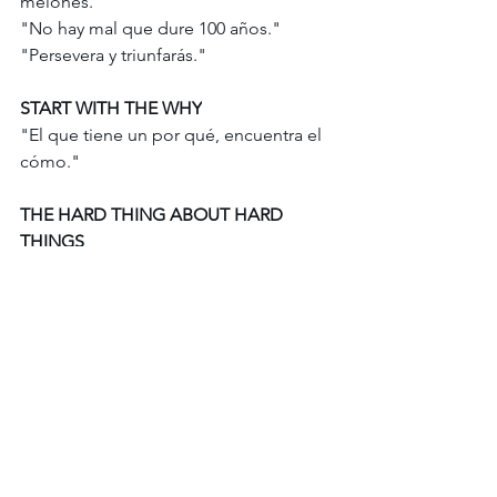
melones."
"No hay mal que dure 100 años." 
"Persevera y triunfarás." 
START WITH THE WHY
"El que tiene un por qué, encuentra el 
cómo."
THE HARD THING ABOUT HARD 
THINGS 
"A río revuelto, ganancia de 
pescadores." 
"No hay mal que por bien no venga." 
"No llorar por la leche derramada." 
THE $100 STARTUP
"No es rico el que más tiene, sino el 
que menos necesita."
 "Menos es más." 