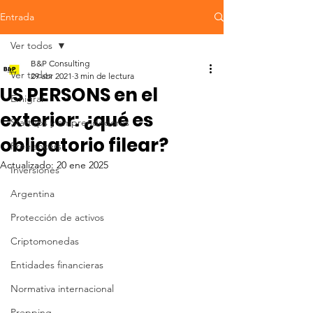
Entrada
Ver todos
B&P Consulting
Ver todos
29 abr 2021
3 min de lectura
US PERSONS en el
Emigrar
exterior: ¿qué es
Startups y emprendedores
obligatorio filear?
Freelancers
Actualizado:
20 ene 2025
Inversiones
Argentina
Protección de activos
Criptomonedas
Entidades financieras
Normativa internacional
Prepping