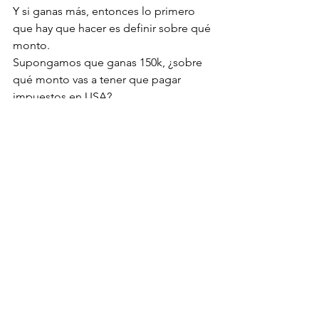
Y si ganas más, entonces lo primero 
que hay que hacer es definir sobre qué 
monto. 
Supongamos que ganas 150k, ¿sobre 
qué monto vas a tener que pagar 
impuestos en USA?
Bueno, tenés que empezar a ver qué 
deducciones podés usar, y luego 
además restar el FEIE. Ponele que te 
quedaron 20k taxables en USA. Pero ¿a 
qué alícuota? 
Bueno, aquí es donde aplica la famosa 
"stacking rule". El monto bruto de tus 
ganancias va a determinar el tax 
bracket que te corresponde, en este 
caso
 probablemente 24%. 