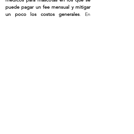
puede pagar un fee mensual y mitigar 
un poco los costos generales
. En 
Uruguay es muy comun "asociarse" a 
las veterinarias. En Argentina existe en 
algunos casos y en el primer mundo 
esta más desarrollado. 
Sin embargo 
esto apenas sirve para cubrir una 
mínima parte
. En general asociarse 
solamente obtiene algunos 
descuentos, y también existe la 
posibilidad de que no quieran asociar a 
tu mascota por distintas cuestiones 
ligadas a la edad, raza o historia clínica. 
A modo de conclusión, siempre hay 
que prever estas cosas antes de 
emigrar,
 y no sólo a la hora de emigrar 
con mascotas, sino a la hora de adquirir 