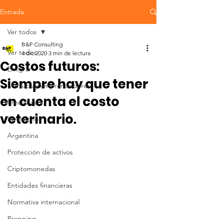
Entrada
Ver todos
B&P Consulting
Ver todos
4 dic 2020
3 min de lectura
Costos futuros:
Emigrar
Siempre hay que tener
Startups y emprendedores
en cuenta el costo
Freelancers
veterinario.
Inversiones
Argentina
Protección de activos
Criptomonedas
Entidades financieras
Normativa internacional
Prepping