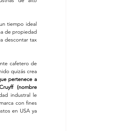
strias de alto 
n tiempo ideal 
a de propiedad 
ra descontar tax 
te cafetero de 
ido quizás crea 
que pertenece a 
ruyff (nombre 
d industral le 
 marca con fines 
stos en USA ya 