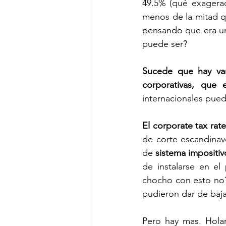
49.5% (qué exagerada
menos de la mitad qu
pensando que era un 
puede ser? 
Sucede que hay var
corporativas, que
internacionales pue
El corporate tax rat
de corte escandinav
de 
sistema impositi
de instalarse en el
chocho con esto no?
pudieron dar de baj
Pero hay mas. Hola