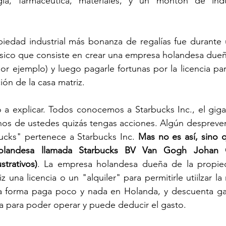
ogía, farmaceutica, materiales, y un monton de indu
edad industrial más bonanza de regalías fue durante u
sico que consiste en crear una empresa holandesa dueñ
por ejemplo) y luego pagarle fortunas por la licencia pa
cción de la casa matriz. 
a explicar. Todos conocemos a Starbucks Inc., el gigan
hos de ustedes quizás tengas acciones. Algún despreven
ucks" pertenece a Starbucks Inc. 
Mas no es así, sino 
olandesa llamada Starbucks BV Van Gogh Johan C
strativos)
. La empresa holandesa dueña de la propieda
z una licencia o un "alquiler" para permitirle utiilzar la
a forma paga poco y nada en Holanda, y descuenta ga
a para poder operar y puede deducir el gasto. 