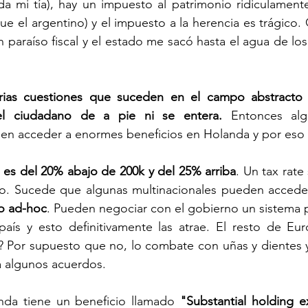
 mi tía), hay un impuesto al patrimonio ridiculamente 
e el argentino) y el impuesto a la herencia es trágico.
paraíso fiscal y el estado me sacó hasta el agua de los
ias cuestiones que suceden en el campo abstracto d
 el ciudadano de a pie ni se entera.
 Entonces alg
den acceder a enormes beneficios en Holanda y por eso 
e es del 20% abajo de 200k y del 25% arriba
. Un tax rat
o. Sucede que algunas multinacionales pueden acceder
vo ad-hoc
. Pueden negociar con el gobierno un sistema 
 país y esto definitivamente las atrae. El resto de Eu
 Por supuesto que no, lo combate con uñas y dientes y
a algunos acuerdos. 
nda tiene un beneficio llamado 
"Substantial holding e