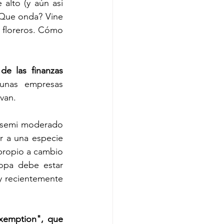
alto (y aún asi 
 Que onda? Vine 
 floreros. Cómo 
e las finanzas 
unas empresas 
van. 
e semi moderado 
 a una especie 
propio a cambio 
ropa debe estar 
 recientemente 
xemption", que 