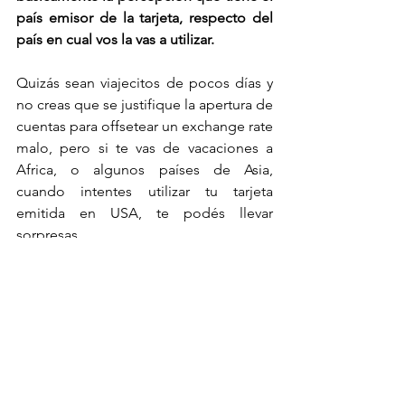
país emisor de la tarjeta, respecto del 
país en cual vos la vas a utilizar. 
Quizás sean viajecitos de pocos días y 
no creas que se justifique la apertura de 
cuentas para offsetear un exchange rate 
malo, pero si te vas de vacaciones a 
Africa, o algunos países de Asia, 
cuando intentes utilizar tu tarjeta 
emitida en USA, te podés llevar 
sorpresas. 
Estas sorpresas pueden incluir 
congelamiento de la cuenta o cierre 
directo. Si tu banco te considera un 
riesgo, por la razón arbitraria que sea, 
estás out.
 Lo que sucede aquí es que 
hay un problema al querer hacer 