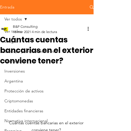
Entrada
Ver todos
B&P Consulting
Ver todos
18 mar 2021
4 min de lectura
Cuántas cuentas
Emigrar
bancarias en el exterior
Startups y emprendedores
conviene tener?
Freelancers
Inversiones
Argentina
Protección de activos
Criptomonedas
Entidades financieras
Normativa internacional
Cuántas cuentas bancarias en el exterior 
conviene tener? 
Prepping