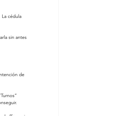
. La cédula 
rla sin antes 
intención de 
“Turnos” 
nseguir. 