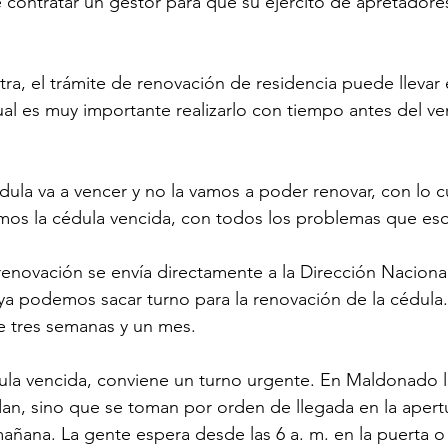
 contratar un gestor para que su ejército de apretadore
tra, el trámite de renovación de residencia puede llevar 
ual es muy importante realizarlo con tiempo antes del ve
édula va a vencer y no la vamos a poder renovar, con lo c
os la cédula vencida, con todos los problemas que eso
 renovación se envía directamente a la Dirección Naciona
y ya podemos sacar turno para la renovación de la cédula.
e tres semanas y un mes. 
ula vencida, conviene un turno urgente. En Maldonado l
n, sino que se toman por orden de llegada en la apertu
 mañana. La gente espera desde las 6 a. m. en la puerta o