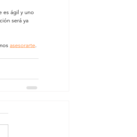
 es ágil y uno 
ción será ya 
mos 
asesorarte
.