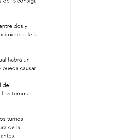
s de f5 consiga 
entre dos y 
ncimiento de la 
ual habrá un 
 pueda causar. 
l de 
 Los turnos 
os turnos 
ra de la 
 antes. 