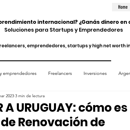
Home
rendimiento internacional? ¿Ganás dinero en 
Soluciones para Startups y Emprendedores
eelancers, emprendedores, startups y high net worth in
 y emprendedores
Freelancers
Inversiones
Argen
mar 2023
3 min de lectura
ptomonedas
Entidades financieras
Normativa internac
 A URUGUAY: cómo es 
 de Renovación de