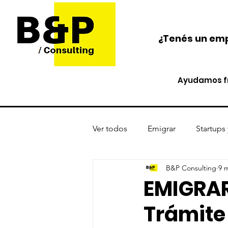
¿Tenés un emp
Ayudamos fr
Ver todos
Emigrar
Startups
B&P Consulting
9 
Protección de activos
Cri
EMIGRAR
Trámite
Opinión