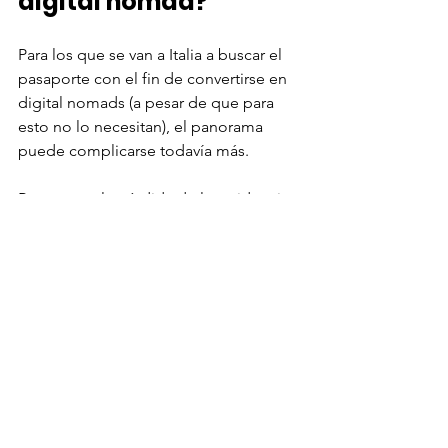
digital nomad?
Para los que se van a Italia a buscar el 
pasaporte con el fin de convertirse en 
digital nomads (a pesar de que para 
esto no lo necesitan), el panorama 
puede complicarse todavía más. 
Respecto a la pérdida de la residencia 
fiscal italiana, un residente italiano que 
se traslada a un país extranjero tiene 
que darse de baja en los Registros de 
la Población Italiana Residente y debe 
registrarse en los Registros de los 
residentes italianos en el extranjero 
Una regla anti-abuso establece que los 
ciudadanos italianos que trasladan su 
residencia a países considerados 