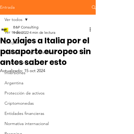
Entrada
Ver todos
B&P Consulting
Ver todos
9 dic 2022
4 min de lectura
No viajes a Italia por el
Emigrar
pasaporte europeo sin
Startups y emprendedores
antes saber esto
Freelancers
Actualizado:
15 oct 2024
Inversiones
Argentina
Protección de activos
Criptomonedas
Entidades financieras
Normativa internacional
Prepping