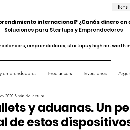
Home
rendimiento internacional? ¿Ganás dinero en 
Soluciones para Startups y Emprendedores
eelancers, emprendedores, startups y high net worth in
 y emprendedores
Freelancers
Inversiones
Argen
nov 2020
3 min de lectura
ptomonedas
Entidades financieras
Normativa internac
lets y aduanas. Un pe
l de estos dispositivos