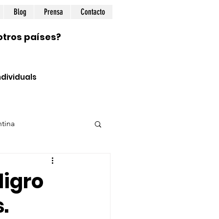
Blog
Prensa
Contacto
otros países?
dividuals
tina
ional
Prepping
ligro
.