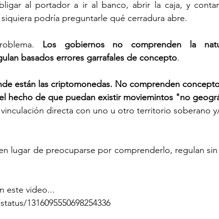
bligar al portador a ir al banco, abrir la caja, y contar
siquiera podría preguntarle qué cerradura abre. 
roblema. 
Los gobiernos no comprenden la natur
gulan basados errores garrafales de concepto
. 
e están las criptomonedas. No comprenden concepto
 el hecho de que puedan existir moviemintos "no geogr
vinculación directa con uno u otro territorio soberano y
 en lugar de preocuparse por comprenderlo, regulan sin
n este video...
i/status/1316095550698254336