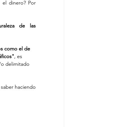
 el dinero? Por 
aleza de las 
s como el de 
áficos"
, es 
/o delimitado 
 saber haciendo 