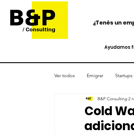
¿Tenés un emp
Ayudamos fr
Ver todos
Emigrar
Startups
B&P Consulting
2 
Protección de activos
Cri
Cold Wal
adiciona
Opinión