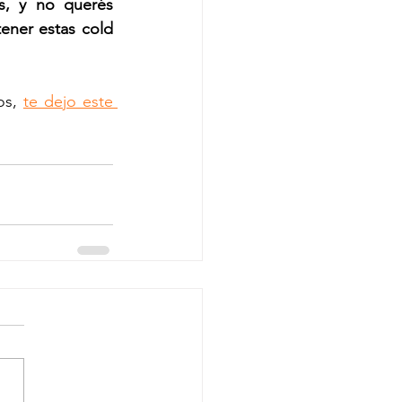
s, y no querés 
ener estas cold 
os, 
te dejo este 