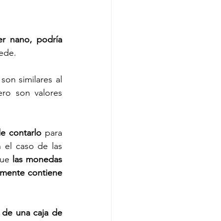
r nano, podría 
cede.
on similares al 
ro son valores 
de contarlo
 para 
 el caso de las 
que 
las monedas 
amente contiene 
de una caja de 