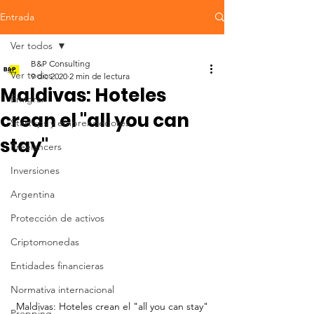
Entrada
Ver todos
B&P Consulting
Ver todos
9 dic 2020
2 min de lectura
Maldivas: Hoteles
Emigrar
crean el "all you can
Startups y emprendedores
stay"
Freelancers
Inversiones
Argentina
Protección de activos
Criptomonedas
Entidades financieras
Normativa internacional
Maldivas: Hoteles crean el "all you can stay"
Prepping