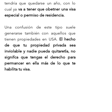
tendría que quedarse un año, con lo 
cual ya 
va a tener que obetner una visa 
especial o permiso de residencia. 
Una confusión de este tipo suele 
generarse también con aquellos que 
tienen propiedades en USA. 
El hecho 
de que tu propiedad privada sea 
inviolable y nadie pueda quitaretla, no 
signifca que tengas el derecho para 
permancer en ella más de lo que te 
habilita tu visa. 
Las Maldivas son prácticamente 
Corona-Free, con 47 muertos desde 
Enero
, lo cual es menos que los 
muertos por accidente de coco 
cayendo de palmera. Y aun así estan 
abiertos y cuasi desesperados porque 