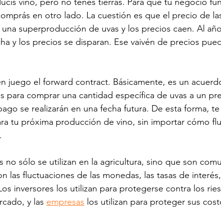
ucís vino, pero no tenés tierras. Para que tu negocio fu
comprás en otro lado. La cuestión es que el precio de las
na superproducción de uvas y los precios caen. Al año 
ha y los precios se disparan. Ese vaivén de precios pue
n juego el forward contract. Básicamente, es un acuerdo
 para comprar una cantidad específica de uvas a un prec
pago se realizarán en una fecha futura. De esta forma, te
ara tu próxima producción de vino, sin importar cómo flu
.
 no sólo se utilizan en la agricultura, sino que son comu
con las fluctuaciones de las monedas, las tasas de interés,
Los inversores los utilizan para protegerse contra los rie
cado, y las 
empresas
 los utilizan para proteger sus cost