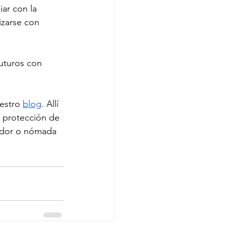
iar con la 
izarse con 
futuros con 
estro
blog
. Allí 
, protección de 
dedor o nómada 