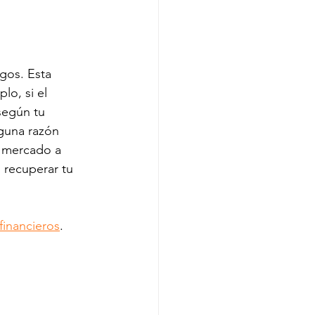
gos. Esta 
o, si el 
según tu 
guna razón 
l mercado a 
 recuperar tu 
financieros
. 