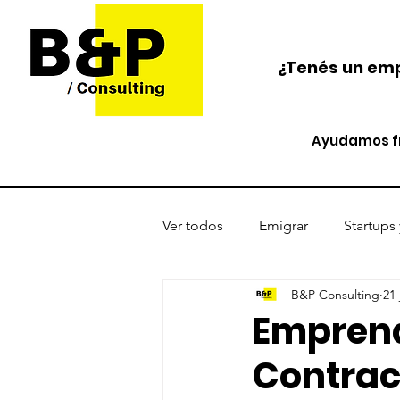
¿Tenés un emp
Ayudamos fr
Ver todos
Emigrar
Startups
B&P Consulting
21 
Protección de activos
Cri
Emprend
Contract
Opinión