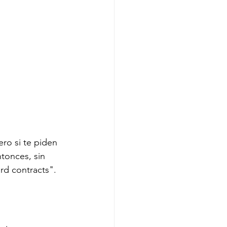
ero si te piden 
tonces, sin 
d contracts". 