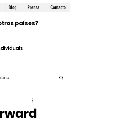
Blog
Prensa
Contacto
otros países?
dividuals
tina
ional
Prepping
orward