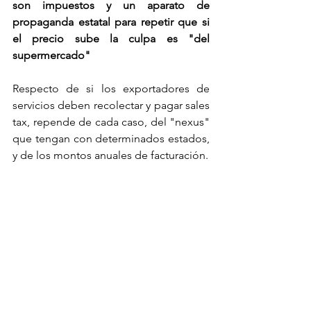
son impuestos y un aparato de 
propaganda estatal para repetir que si 
el precio sube la culpa es "del 
supermercado"
Respecto de si los exportadores de 
servicios deben recolectar y pagar sales 
tax, repende de cada caso, del "nexus" 
que tengan con determinados estados, 
y de los montos anuales de facturación. 
Un impuesto bastante simple de 
comprender es el 
Property tax
 así que 
mucho me voy a detener en él. 
Básicamente se paga por ser dueño de 
real estate. Pero el que sí deben 
prestarle atención es el deniminado
FRIPTA . Concretamente es un 
impuesto extra del 10% que se le cobra 