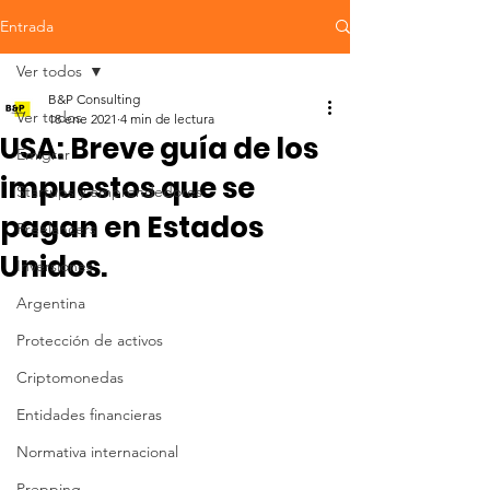
Entrada
Ver todos
B&P Consulting
Ver todos
18 ene 2021
4 min de lectura
USA: Breve guía de los
Emigrar
impuestos que se
Startups y emprendedores
pagan en Estados
Freelancers
Unidos.
Inversiones
Argentina
Protección de activos
Criptomonedas
Entidades financieras
Normativa internacional
Prepping