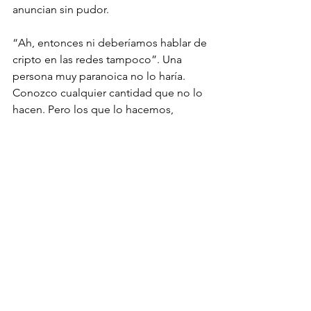
anuncian sin pudor. 
“Ah, entonces ni deberíamos hablar de 
cripto en las redes tampoco”. Una 
persona muy paranoica no lo haría. 
Conozco cualquier cantidad que no lo 
hacen. Pero los que lo hacemos, 
debemos estar conscientes del lado B. 
Una cosa es exponerse a un ataque 
coordinado que implique tareas de 
inteligencia (que también hay que 
contemplar), y otra regalarse a 
cualquier chorro de poca sofisticación 
que salga a buscar giles con remerita y 
stickers para luego planear el robo.
Si querés aprender más sobre estos 
temas, te invitamos a visitar 