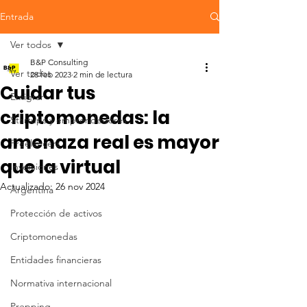
Entrada
Ver todos
B&P Consulting
Ver todos
28 feb 2023
2 min de lectura
Cuidar tus
Emigrar
criptomonedas: la
Startups y emprendedores
amenaza real es mayor
Freelancers
que la virtual
Inversiones
Actualizado:
26 nov 2024
Argentina
Protección de activos
Criptomonedas
Entidades financieras
Normativa internacional
Prepping