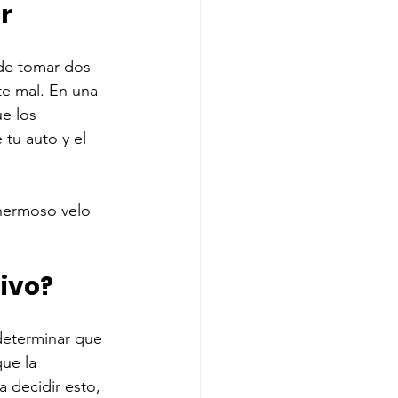
r
de tomar dos 
e mal. En una 
e los 
tu auto y el 
 hermoso velo 
ivo? 
determinar que 
ue la 
 decidir esto, 