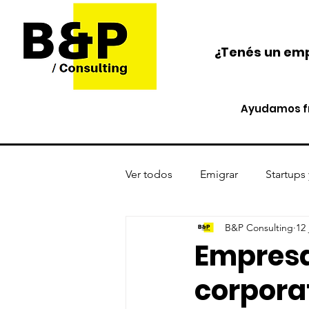
¿Tenés un emp
Ayudamos fr
Ver todos
Emigrar
Startups
B&P Consulting
12 
Protección de activos
Cri
Empresas
corporat
Opinión