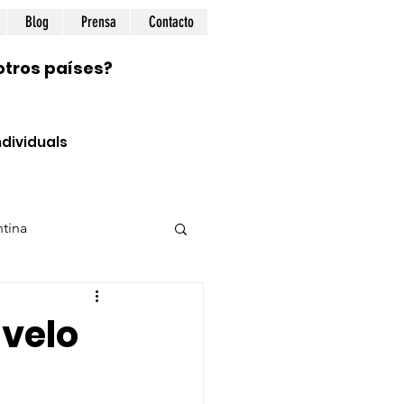
Blog
Prensa
Contacto
otros países?
dividuals
tina
ional
Prepping
 velo