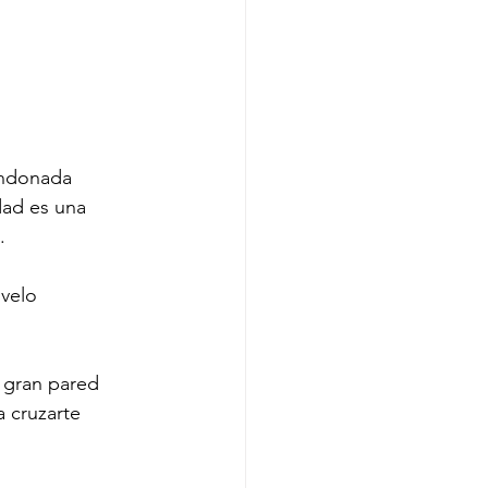
andonada 
dad es una 
.
velo 
 gran pared 
 cruzarte 