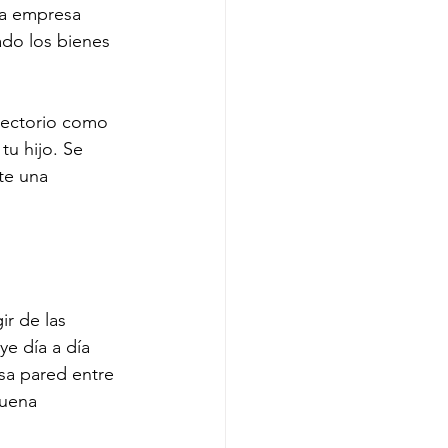
la empresa 
ado los bienes 
irectorio como 
u hijo. Se 
te una 
ir de las 
ye día a día 
sa pared entre 
buena 