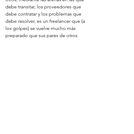
debe transitar, los proveedores que 
debe contratar y los problemas que 
debe resolver, es un freelancer que (a 
los golpes) se vuelve mucho más 
preparado que sus pares de otros 
países. 
Aquí es donde es importante que 
tome una decisión. Puede volverse un 
experto en "zafar" y después dar 
consejos flojísimos de papeles en 
foros, o puede volverse realmente 
sofisticado en materia de 
exportación 
de servicios
, compliance, taxes y luego 
hacer crecer su empresa sin techo. 
Los primeros son todos capos on 
paper, pero tienen un techo bajísimo y 