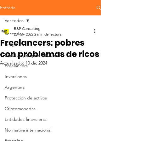
Entrada
Ver todos
B&P Consulting
Ver todos
25 nov 2022
2 min de lectura
Freelancers: pobres
Emigrar
con problemas de ricos
Startups y emprendedores
Actualizado:
10 dic 2024
Freelancers
Inversiones
Argentina
Protección de activos
Criptomonedas
Entidades financieras
Normativa internacional
Prepping