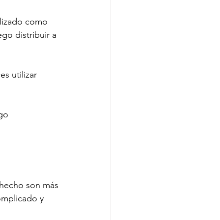
lizado como 
go distribuir a 
s utilizar 
go 
 hecho son más 
omplicado y 