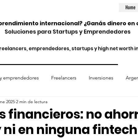
Home
rendimiento internacional? ¿Ganás dinero en 
Soluciones para Startups y Emprendedores
eelancers, emprendedores, startups y high net worth in
 y emprendedores
Freelancers
Inversiones
Argen
ene 2025
2 min de lectura
ptomonedas
Entidades financieras
Normativa internac
s financieros: no ahor
 ni en ninguna fintech