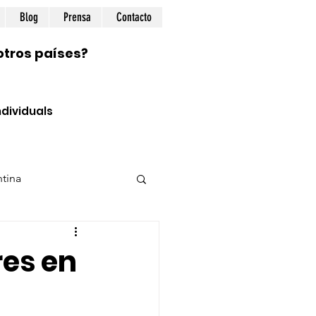
Blog
Prensa
Contacto
otros países?
dividuals
tina
ional
Prepping
res en