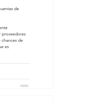
cuentas de 
ente 
r proveedores 
s chances de 
ue es 