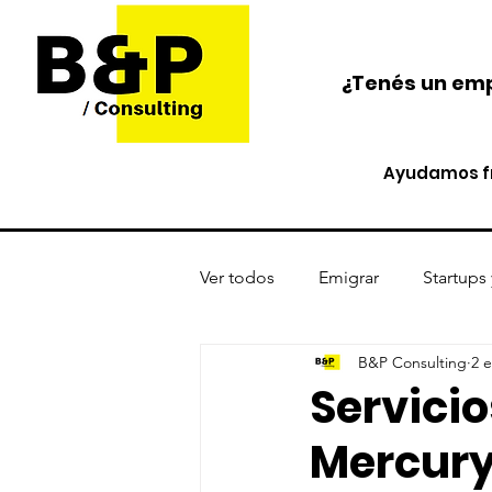
¿Tenés un emp
Ayudamos fr
Ver todos
Emigrar
Startups
B&P Consulting
2 
Protección de activos
Cri
Servicio
Mercury
Opinión