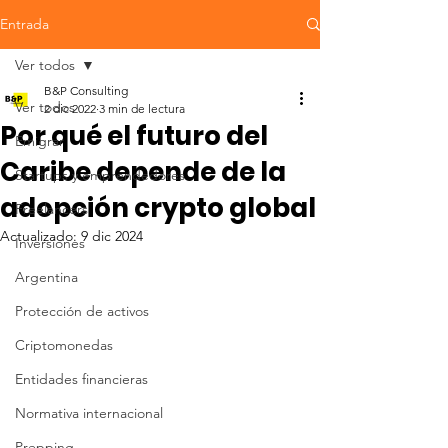
Entrada
Ver todos
B&P Consulting
Ver todos
2 dic 2022
3 min de lectura
Por qué el futuro del
Emigrar
Caribe depende de la
Startups y emprendedores
adopción crypto global
Freelancers
Actualizado:
9 dic 2024
Inversiones
Argentina
Protección de activos
Criptomonedas
Entidades financieras
Normativa internacional
Prepping