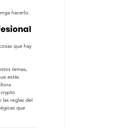
enga hacerlo. 
fesional
cosas que hay 
stos temas, 
ue estás 
tora 
 crypto 
 las reglas del 
tégicas que 