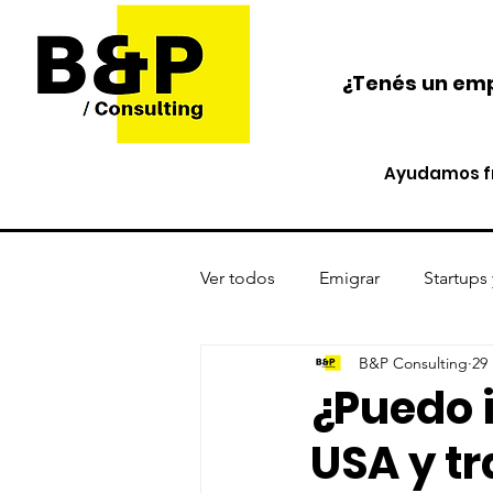
¿Tenés un emp
Ayudamos fr
Ver todos
Emigrar
Startups
B&P Consulting
29
Protección de activos
Cri
¿Puedo 
USA y tr
Opinión