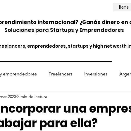
Home
rendimiento internacional? ¿Ganás dinero en 
Soluciones para Startups y Emprendedores
eelancers, emprendedores, startups y high net worth in
 y emprendedores
Freelancers
Inversiones
Argen
 mar 2023
2 min de lectura
ptomonedas
Entidades financieras
Normativa internac
incorporar una empre
abajar para ella?