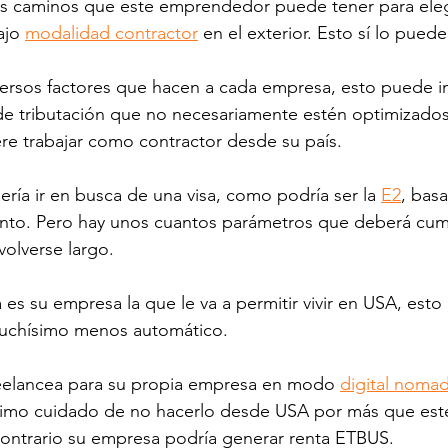
s caminos que este emprendedor puede tener para elegi
ajo 
modalidad contractor
 en el exterior. Esto sí lo puede
rsos factores que hacen a cada empresa, esto puede im
de tributación que no necesariamente estén optimizado
re trabajar como contractor desde su país. 
ría ir en busca de una visa, como podría ser la 
E2
, bas
to. Pero hay unos cuantos parámetros que deberá cumpl
olverse largo.
día es su empresa la que le va a permitir vivir en USA, esto
muchísimo menos automático. 
reelancea para su propia empresa en modo 
digital noma
imo cuidado de no hacerlo desde USA por más que est
contrario su empresa podría generar renta ETBUS. 