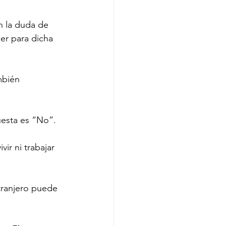
 la duda de 
er para dicha 
mbién 
uesta es “No”. 
r ni trabajar 
ranjero puede 