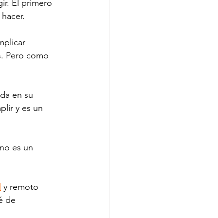
r. El primero 
 hacer. 
plicar 
s. Pero como 
ada en su 
ir y es un 
 no es un 
d
 y remoto 
é de 