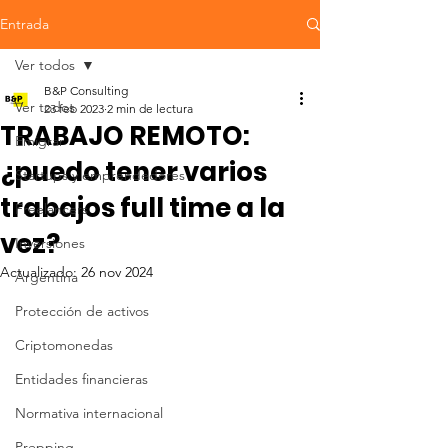
Entrada
Ver todos
B&P Consulting
Ver todos
23 feb 2023
2 min de lectura
TRABAJO REMOTO:
Emigrar
¿puedo tener varios
Startups y emprendedores
trabajos full time a la
Freelancers
vez?
Inversiones
Actualizado:
26 nov 2024
Argentina
Protección de activos
Criptomonedas
Entidades financieras
Normativa internacional
Prepping