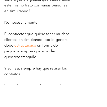
este mismo trato con varias personas 
en simultaneo? 
No necesariamente.
El contractor que quiera tener muchos 
clientes en simultáneo, por lo general 
debe 
estructurarse
 en forma de 
pequeña empresa para poder 
quedarse tranquilo. 
Y aún así, siempre hay que revisar los 
contratos. 
Si trabajás como freelancer o estás 
bajo modalidad contractor y necesitás 
asesoría en estos u otros temas 
similares, 
podemos ayudarte
. Somos 