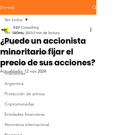
Entrada
Ver todos
B&P Consulting
Ver todos
22 may 2023
2 min de lectura
¿Puede un accionista
Emigrar
minoritario fijar el
Startups y emprendedores
precio de sus acciones?
Freelancers
Actualizado:
12 nov 2024
Inversiones
Argentina
Protección de activos
Criptomonedas
Entidades financieras
Normativa internacional
Prepping