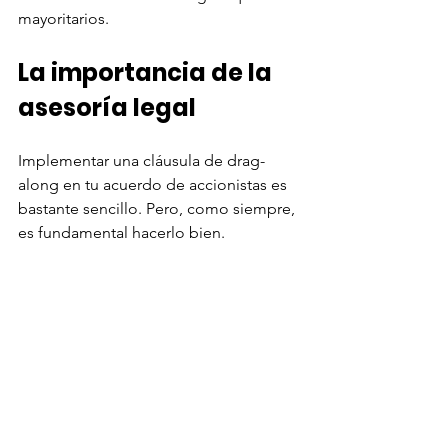
mayoritarios.
La importancia de la 
asesoría legal
Implementar una cláusula de drag-
along en tu acuerdo de accionistas es 
bastante sencillo. Pero, como siempre, 
es fundamental hacerlo bien.
Es esencial para asegurar un proceso 
de venta fluido y proteger los intereses 
de todos los accionistas. Si no tenés 
uno, es momento de pensarlo 
seriamente, ya que si aparece un 
potencial comprador con la plata en la 
mano, pero ve que tu empresa es para 